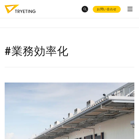
お問い合わせ
category
トピックスから探す
#業務効率化
ノーコード予測AI・UMWELT(ウムベルト)
とんかつ屋さん
での売上予測
シフト作成AI・HRBEST(ハーベスト)
会社概要
イールドマネジメント
をした
変形労働時間制
とシフト制の
い
違い
ご活用事例
化粧品大手・
オルビス社
のAI活用
お役立ち資料集
採用情報
AIによる
需要予測8選
AIで売上予測
はどうやる
の？
product
AI活用に
補助金
も使えるの？