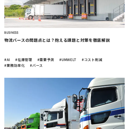
company
ノーコード
で業務効率化？
AI活用の
現場のホンネ
豊田合成
でのAI活用
Twitter
Facebook
トラック物流改善
へのAI活用
シフト作成を自動化
したい
BUSINESS
混載物流事業での
物量予測
がしたい
物流バースの問題点とは？抱える課題と対策を徹底解説
#AI
#在庫管理
#需要予測
#UMWELT
#コスト削減
AI
需要予測
シフト作成
DX
生産管理
データ分析
#業務効率化
#バース
業務効率化
機械学習
在庫管理
BIツール
CLOSE