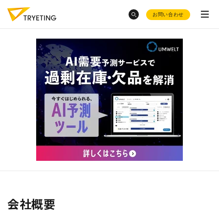
お問い合わせ
category
トピックスから探す
ノーコード予測AI・UMWELT(ウムベルト)
東急不動産
のDX事例が知りたい
シフト作成AI・HRBEST(ハーベスト)
会社概要
ノーコードで予測業務
を簡単
イールドマネジメント
をした
にできる？
い
ご活用事例
AI活用に
補助金
も使えるの？
お役立ち資料集
採用情報
AIで売上予測
はどうやる
シフト作成を自動化
したい
の？
product
混載物流事業での
物量予測
がしたい
会社概要