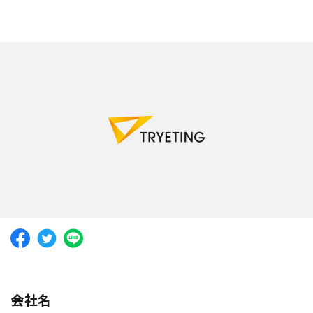
company
ノーコード
で業務効率化？
介護現場
でのシフト作成っ
て？
豊田合成
でのAI活用
Twitter
Facebook
AI活用の
現場のホンネ
トラック物流改善
へのAI活用
とんかつ屋さん
での売上予測
AI
需要予測
シフト作成
DX
生産管理
データ分析
業務効率化
機械学習
在庫管理
BIツール
CLOSE
会社名