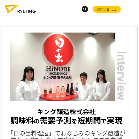
お問い合わせ
category
トピックスから探す
ノーコード予測AI・UMWELT(ウムベルト)
フードロス削減
に効く需要予測っ
シフト作成AI・HRBEST(ハーベスト)
て？
会社概要
変形労働時間制
ご活用事例
とシフト制の
トラック物流改善
へのAI活用
違い
お役立ち資料集
お菓子
の需要予測
採用情報
ノーコード
で業務効率化？
シフト作成を自動化
したい
product
福祉・仮設レンタル
の在庫適正化が