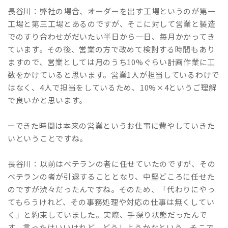
長谷川：弊社の場合、オーダーを出す工場というのが第一
工場と第三工場とあるのですが、そこに対して営業と製造
でのすり合わせがだいたい半日から一日、毎月かかってき
ています。その後、営業の方で改めて検討する時間もあり
ますので、営業としては月のうち10%ぐらい計画作業に工
数をかけていると思います。営業1人が担当しているわけで
はなく、4人で担当をしているため、10%×4というご理解
で良いかと思います。
ーできた時間は本来の営業というお仕事に費やしていきた
いということですね。
長谷川：以前はベテランの者に任せていたのですが、その
ベテランの者が引退することとなり、中堅どころに任せた
のですが渋々だったんですね。そのため、「代わりにやっ
てもらうけれど、その事務処理や対応の仕事は無くしてい
く」と約束していました。実際、手探り状態だったんで
す。言ったはいいけれど、どうしようかなという。そこで