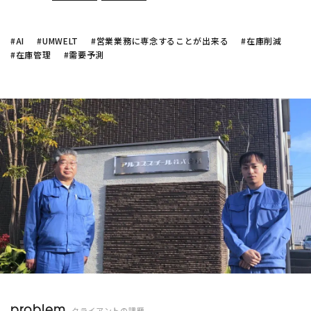
#AI
#UMWELT
#営業業務に専念することが出来る
#在庫削減
#在庫管理
#需要予測
problem
クライアントの課題