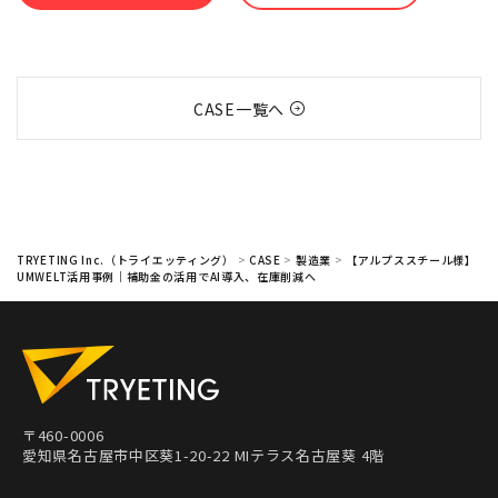
CASE一覧へ
TRYETING Inc.（トライエッティング）
>
CASE
>
製造業
>
【アルプススチール様】
UMWELT活用事例｜補助金の活用でAI導入、在庫削減へ
〒460-0006
愛知県名古屋市中区葵1-20-22 MIテラス名古屋葵 4階