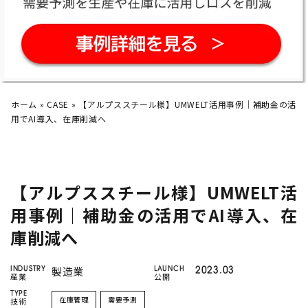
したい
company
AIで売上予測
はどうやる
AI活用の
現場のホンネ
の？
Twitter
Facebook
化粧品大手・
オルビス社
のAI活用
AIによる
需要予測8選
介護現場
でのシフト作成っ
ホーム
»
CASE
»
【アルプススチール様】UMWELT活用事例｜補助金の活
て？
用でAI導入、在庫削減へ
とんかつ屋さん
での売上予測
【アルプススチール様】UMWELT活
AI
需要予測
シフト作成
DX
生産管理
データ分析
用事例｜補助金の活用でAI導入、在
業務効率化
機械学習
在庫管理
BIツール
庫削減へ
CLOSE
製造業
INDUSTRY
LAUNCH
2023.03
産業
公開
TYPE
在庫管理
需要予測
技術