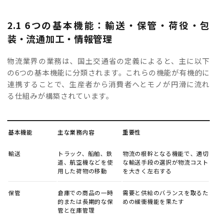
2.1 6つの基本機能：輸送・保管・荷役・包
装・流通加工・情報管理
物流業界の業務は、国土交通省の定義によると、主に以下
の6つの基本機能に分類されます。これらの機能が有機的に
連携することで、生産者から消費者へとモノが円滑に流れ
る仕組みが構築されています。
基本機能
主な業務内容
重要性
輸送
トラック、船舶、鉄
物流の根幹となる機能で、適切
道、航空機などを使
な輸送手段の選択が物流コスト
用した荷物の移動
を大きく左右する
保管
倉庫での商品の一時
需要と供給のバランスを取るた
的または長期的な保
めの緩衝機能を果たす
管と在庫管理