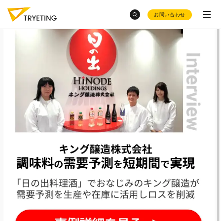
お問い合わせ
category
トピックスから探す
ノーコード予測AI・UMWELT(ウムベルト)
とんかつ屋さん
での売上予測
シフト作成AI・HRBEST(ハーベスト)
会社概要
介護現場
でのシフト作成っ
ノーコード
で業務効率化？
て？
ご活用事例
東急不動産
のDX事例が知りたい
お役立ち資料集
採用情報
変形労働時間制
とシフト制の
イールドマネジメント
をした
違い
い
product
豊田合成
でのAI活用