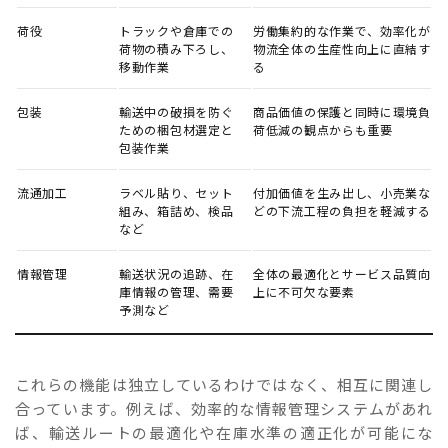
荷役
トラックや倉庫での
労働集約的な作業で、効率化が
荷物の積み下ろし、
物流全体の生産性向上に直結す
移動作業
る
包装
輸送中の破損を防ぐ
商品価値の保護と同時に環境負
ための梱包材選定と
荷低減の観点からも重要
包装作業
流通加工
ラベル貼り、セット
付加価値を生み出し、小売業な
組み、箱詰め、検品
どの下流工程の負担を軽減する
など
情報管理
輸送状況の追跡、在
全体の最適化とサービス品質向
庫情報の管理、需要
上に不可欠な要素
予測など
これらの機能は独立しているわけではなく、相互に関連し
合っています。例えば、効率的な情報管理システムがあれ
ば、輸送ルートの最適化や在庫水準の適正化が可能にな