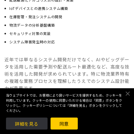
IoTデバイスとの連携システム構築
在庫管理・発注システムの開発
物流データの分析基盤構築
セキュリティ対策の実装
システム障害発生時の対応
近年では単なるシステム開発だけでなく、AIやビッグデー
タを活用した需要予測や配送ルート最適化など、高度な技
術を活用した開発が求められています。特に物流業界特有
の複雑な業務プロセスを理解したうえでのシステム設計能
力が重要です。
当ウェブサイトでは、お客様により良いサービスを提供するため、クッキーを
利用しています。クッキーの使用に同意いただける場合は「同意」ボタンをク
リックし、クッキーポリシーについては「詳細を見る」ボタンをクリックして
また、物流業界では多くの企業や取引先との連携が必要な
ください。
ため、システム間連携やAPI開発の知識も重要になっていま
す。EC市場の成長とともにオムニチャネル対応や越境ECへ
詳細を見る
同意
の対応など、新たな物流形態に対応するシステム開発も重