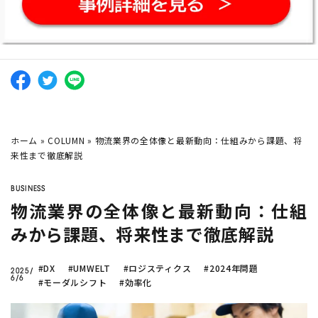
company
AIによる
需要予測8選
トラック物流改善
へのAI活用
混載物流事業での
物量予測
がしたい
Twitter
Facebook
ノーコードで予測業務
を簡単
AIで売上予測
はどうやる
にできる？
の？
AI活用に
補助金
も使えるの？
ホーム
»
COLUMN
»
物流業界の全体像と最新動向：仕組みから課題、将
来性まで徹底解説
AI
需要予測
シフト作成
DX
生産管理
データ分析
業務効率化
機械学習
在庫管理
BIツール
BUSINESS
物流業界の全体像と最新動向：仕組
みから課題、将来性まで徹底解説
CLOSE
#DX
#UMWELT
#ロジスティクス
#2024年問題
2025/
6/6
#モーダルシフト
#効率化