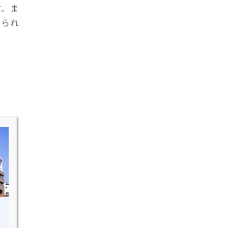
す。ま
見られ