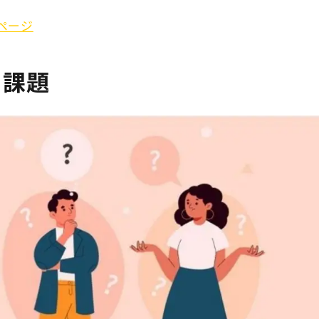
介ページ
る課題