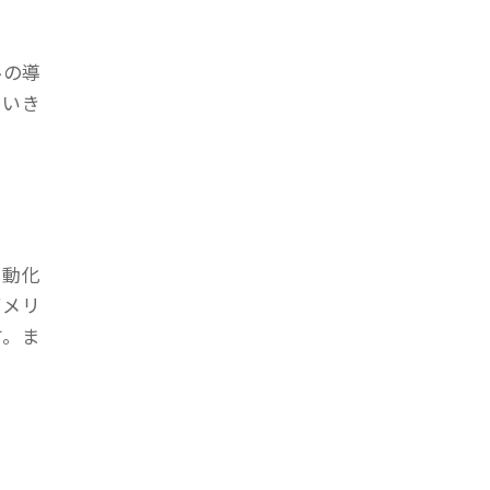
ルの導
ていき
自動化
がメリ
す。ま