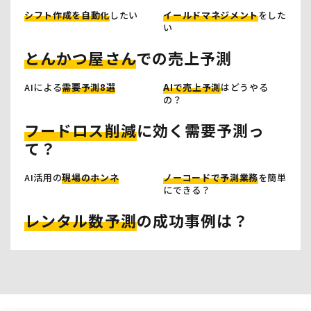
シフト作成を自動化
したい
イールドマネジメント
をした
い
とんかつ屋さん
での売上予測
AIによる
需要予測8選
AIで売上予測
はどうやる
の？
フードロス削減
に効く需要予測っ
て？
AI活用の
現場のホンネ
ノーコードで予測業務
を簡単
にできる？
レンタル数予測
の成功事例は？