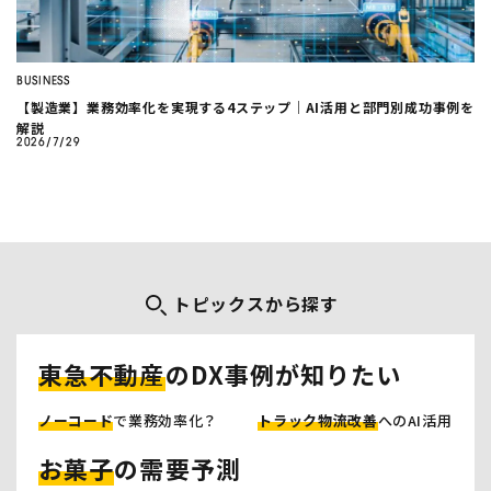
BUSINESS
【製造業】業務効率化を実現する4ステップ｜AI活用と部門別成功事例を
解説
2026/7/29
トピックスから探す
東急不動産
のDX事例が知りたい
ノーコード
で業務効率化？
トラック物流改善
へのAI活用
お菓子
の需要予測