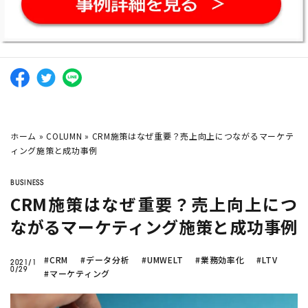
company
化粧品大手・
オルビス社
のAI活用
Twitter
Facebook
介護現場
でのシフト作成って？
AI活用の
現場のホンネ
東急不動産
のDX事例が知りたい
AI
需要予測
シフト作成
DX
生産管理
データ分析
業務効
ホーム
»
COLUMN
»
CRM施策はなぜ重要？売上向上につながるマーケテ
ィング施策と成功事例
機械学習
在庫管理
BIツール
BUSINESS
CRM施策はなぜ重要？売上向上につ
CLOSE
ながるマーケティング施策と成功事例
#CRM
#データ分析
#UMWELT
#業務効率化
#LTV
2021/1
0/29
#マーケティング