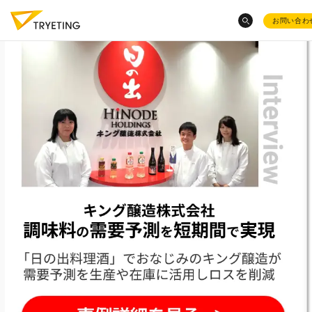
お問い合わ
category
トピックスから探す
ノーコード予測AI・UMWELT(ウムベルト)
お菓子
の需要予測
シフト作成AI・HRBEST(ハーベスト)
会社概要
ノーコード
で業務効率化？
トラック物流改善
へのAI活
ご活用事例
レンタル数予測
の成功事例は？
お役立ち資料集
シフト作成を自動化
したい
AIによる
需要予測8選
採用情報
混載物流事業での
物量予測
がしたい
product
イールドマネジメント
をしたい
ノーコードで予測業務
を簡
きる？