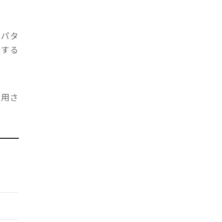
、パタ
決する
使用さ