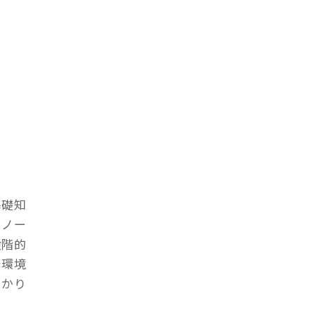
基礎知
。ノー
段階的
発環境
つかり