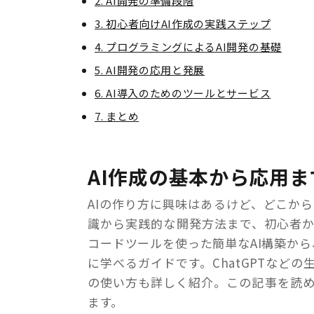
2. AI開発の準備段階
3. 初心者向けAI作成の実践ステップ
4. プログラミングによるAI開発の基礎
5. AI開発の応用と発展
6. AI導入のためのツールとサービス
7. まとめ
AI作成の基本から応用
AIの作り方に興味はあるけど、どこか
識から実践的な開発方法まで、初心者
コードツールを使った簡単なAI構築から
に学べるガイドです。ChatGPTなどの生成A
の使い方も詳しく紹介。この記事を読め
ます。