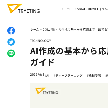
ノーコード予測AI・UMWELT(ウム
ホーム
»
COLUMN
»
AI作成の基本から応用まで：誰で
TECHNOLOGY
AI作成の基本から
ガイド
#AI
#ディープラーニング
#機械学習
#
2025/6/3