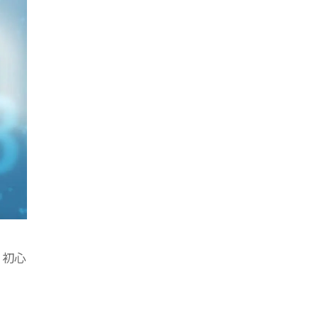
、初心
。