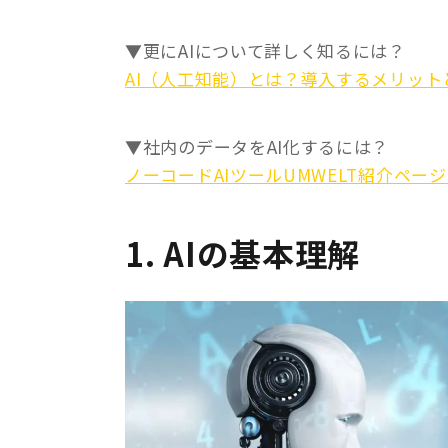
▼更にAIについて詳しく知るには？
AI（人工知能）とは？導入するメリッ
▼社内のデータをAI化するには？
ノーコードAIツールUMWELT紹介ペー
1. AIの基本理解