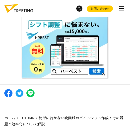
お問い合わせ
category
トピックスから探す
ノーコード予測AI・UMWELT(ウムベルト)
お菓子
の需要予測
シフト作成AI・HRBEST(ハーベスト)
会社概要
変形労働時間制
とシフト制の
AI活用の
現場のホンネ
違い
ご活用事例
レンタル数予測
の成功事例は？
お役立ち資料集
採用情報
シフト作成を自動化
したい
AIによる
需要予測8選
東急不動産
のDX事例が知りたい
product
ホーム
»
COLUMN
»
簡単に行かない映画館のバイトシフト作成！その課
題と効率化について解説
イールドマネジメント
をした
介護現場
でのシフト作成っ