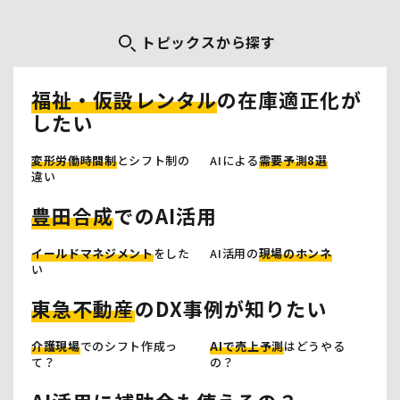
トピックスから探す
福祉・仮設レンタル
の在庫適正化が
したい
変形労働時間制
とシフト制の
AIによる
需要予測8選
違い
豊田合成
でのAI活用
イールドマネジメント
をした
AI活用の
現場のホンネ
い
東急不動産
のDX事例が知りたい
介護現場
でのシフト作成っ
AIで売上予測
はどうやる
て？
の？