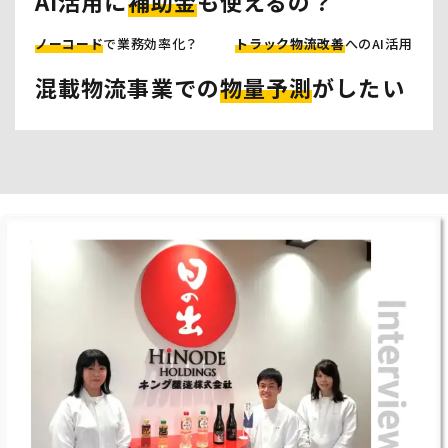
AI活用に
補助金
も使えるの？
ノーコード
で業務効率化？
トラック物流改善
へのAI活用
混載物流事業での
物量予測
がしたい