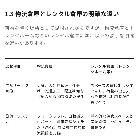
1.3 物流倉庫とレンタル倉庫の明確な違い
荷物を置く場所として混同されがちですが、物流倉庫とト
ランクルームなどのレンタル倉庫には、以下のような明確
な違いがあります。
比較項目
物流倉庫
レンタル倉庫（トラン
クルーム等）
主なサービス
保管、入出庫管理、仕分
スペースの貸し出しが主
目的
け、流通加工、配送準備な
であり、荷物の出し入
ど総合的な物流機能の提供
れや管理は利用者が自
身で行う
設備・システ
フォークリフト、自動搬送
基本的な保管スペースと
ム
ロボット、倉庫管理システ
空調設備、セキュリティ
ム（WMS）など専門的な物
設備のみ
流設備を完備