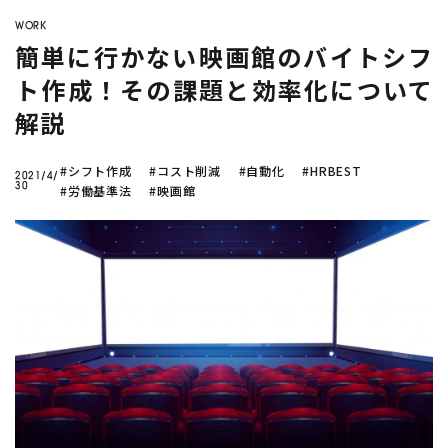
company
い
て？
WORK
AI活用に
補助金
も使えるの？
簡単に行かない映画館のバイトシフ
Twitter
Facebook
ト作成！その課題と効率化について
AIで売上予測
はどうやる
トラック物流改善
へのAI活用
の？
解説
フードロス削減
に効く需要予測っ
#シフト作成
#コスト削減
#自動化
#HRBEST
て？
2021/4/
30
#労働基準法
#映画館
AI
需要予測
シフト作成
DX
生産管理
データ分析
業務効率化
機械学習
在庫管理
BIツール
CLOSE