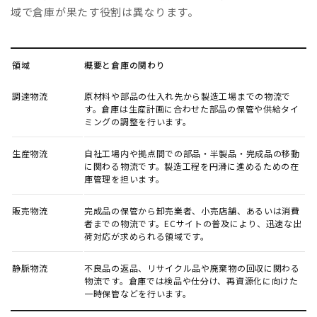
域で倉庫が果たす役割は異なります。
領域
概要と倉庫の関わり
調達物流
原材料や部品の仕入れ先から製造工場までの物流で
す。倉庫は生産計画に合わせた部品の保管や供給タイ
ミングの調整を行います。
生産物流
自社工場内や拠点間での部品・半製品・完成品の移動
に関わる物流です。製造工程を円滑に進めるための在
庫管理を担います。
販売物流
完成品の保管から卸売業者、小売店舗、あるいは消費
者までの物流です。ECサイトの普及により、迅速な出
荷対応が求められる領域です。
静脈物流
不良品の返品、リサイクル品や廃棄物の回収に関わる
物流です。倉庫では検品や仕分け、再資源化に向けた
一時保管などを行います。