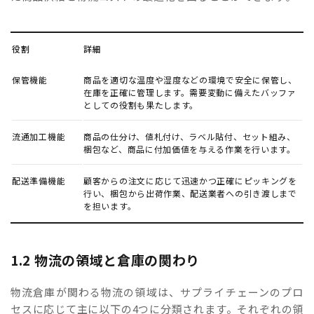
役割
詳細
保管機能
商品を適切な温度や湿度などの環境で安全に保管し、
在庫を正確に管理します。需要変動に備えたバッファ
としての役割も果たします。
流通加工機能
商品の仕分け、値札付け、ラベル貼付、セット組み、
梱包など、商品に付加価値を与える作業を行います。
配送準備機能
顧客からの注文に応じて迅速かつ正確にピッキングを
行い、梱包から出荷作業、配送業者への引き渡しまで
を担います。
1.2 物流の領域と倉庫の関わり
物流倉庫が関わる物流の領域は、サプライチェーンのプロ
セスに応じて主に以下の4つに分類されます。それぞれの領