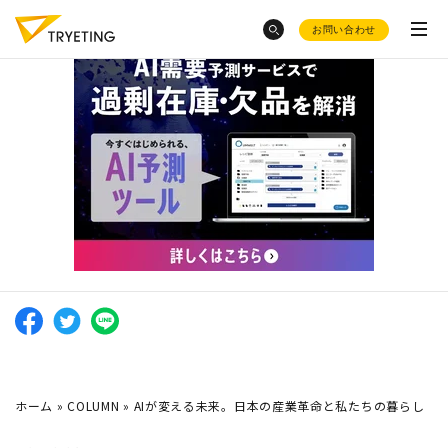
お問い合わせ
category
トピックスから探す
ノーコード予測AI・UMWELT(ウムベルト)
お菓子
の需要予測
シフト作成AI・HRBEST(ハーベスト)
会社概要
AIによる
需要予測8選
ノーコード
で業務効率化？
ご活用事例
フードロス削減
に効く需要予測っ
お役立ち資料集
て？
採用情報
トラック物流改善
へのAI活用
AIで売上予測
はどうやる
の？
product
ホーム
»
COLUMN
»
AIが変える未来。日本の産業革命と私たちの暮らし
化粧品大手・
オルビス社
のAI活用