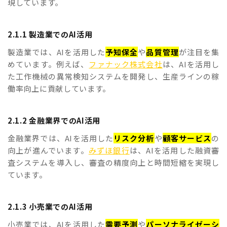
現しています。
2.1.1 製造業でのAI活用
製造業では、AIを活用した
予知保全
や
品質管理
が注目を集
めています。例えば、
ファナック株式会社
は、AIを活用し
た工作機械の異常検知システムを開発し、生産ラインの稼
働率向上に貢献しています。
2.1.2 金融業界でのAI活用
金融業界では、AIを活用した
リスク分析
や
顧客サービス
の
向上が進んでいます。
みずほ銀行
は、AIを活用した融資審
査システムを導入し、審査の精度向上と時間短縮を実現し
ています。
2.1.3 小売業でのAI活用
小売業では、AIを活用した
需要予測
や
パーソナライゼーシ