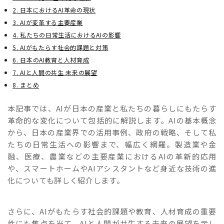
2. 日本におけるAI革命の現状
3. AIが変革する主要産業
4. 私たちの日常生活におけるAIの影響
5. AIがもたらす社会的課題と対策
6. 日本のAI教育と人材育成
7. AIと人間の共生 未来の展望
8. まとめ
本記事では、AIが日本の産業と私たちの暮らしにもたらす
革命的な変化について包括的に解説します。AIの基本概念
から、日本の産業界での活用事例、政府の戦略、そして私
たちの日常生活への影響まで、幅広く網羅。製造業や金
融、医療、農業などの主要産業におけるAIの革新的応用
や、スマートホームやAIアシスタントなど身近な技術の進
化についても詳しく紹介します。
さらに、AIがもたらす社会的課題や教育、人材育成の重要
性にも焦点を当て、AIと人間が共生する未来の展望を示し