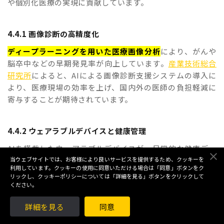
や個別化医療の実現に貢献しています。
4.4.1 画像診断の高精度化
ディープラーニングを用いた医療画像分析
により、がんや
脳卒中などの早期発見率が向上しています。
産業技術総合
研究所
によると、AIによる画像診断支援システムの導入に
より、医療現場の効率を上げ、国内外の医師の負担軽減に
寄与することが期待されています。
4.4.2 ウェアラブルデバイスと健康管理
AIを搭載したウェアラブルデバイスが、日常的な健康デー
タを収集・分析し、個人に最適化された健康アドバイスを
当ウェブサイトでは、お客様により良いサービスを提供するため、クッキーを
利用しています。クッキーの使用に同意いただける場合は「同意」ボタンをク
提供しています。心拍数、血圧、睡眠パターンなどのデー
リックし、クッキーポリシーについては「詳細を見る」ボタンをクリックして
タをもとに、生活習慣病のリスク予測や予防的介入が可能
ください。
になっています。
詳細を見る
同意