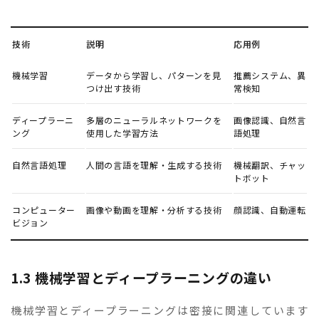
技術
説明
応用例
機械学習
データから学習し、パターンを見
推薦システム、異
つけ出す技術
常検知
ディープラーニ
多層のニューラルネットワークを
画像認識、自然言
ング
使用した学習方法
語処理
自然言語処理
人間の言語を理解・生成する技術
機械翻訳、チャッ
トボット
コンピューター
画像や動画を理解・分析する技術
顔認識、自動運転
ビジョン
1.3 機械学習とディープラーニングの違い
機械学習とディープラーニングは密接に関連しています