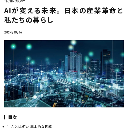
company
TECHNOLOGY
変形労働時間制
とシフト制の
シフト作成を自動化
したい
AIが変える未来。日本の産業革命と
違い
私たちの暮らし
Twitter
Facebook
とんかつ屋さん
での売上予測
2024/10/16
ノーコードで予測業務
を簡単
介護現場
でのシフト作成っ
にできる？
て？
AI活用に
補助金
も使えるの？
AI
需要予測
シフト作成
DX
生産管理
データ分析
業務効率化
機械学習
在庫管理
BIツール
CLOSE
目次
1. AIとは何か 基本的な理解