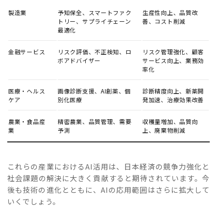
製造業
予知保全、スマートファク
生産性向上、品質改
トリー、サプライチェーン
善、コスト削減
最適化
金融サービス
リスク評価、不正検知、ロ
リスク管理強化、顧客
ボアドバイザー
サービス向上、業務効
率化
医療・ヘルス
画像診断支援、AI創薬、個
診断精度向上、新薬開
ケア
別化医療
発加速、治療効果改善
農業・食品産
精密農業、品質管理、需要
収穫量増加、品質向
業
予測
上、廃棄物削減
これらの産業におけるAI活用は、日本経済の競争力強化と
社会課題の解決に大きく貢献すると期待されています。今
後も技術の進化とともに、AIの応用範囲はさらに拡大して
いくでしょう。