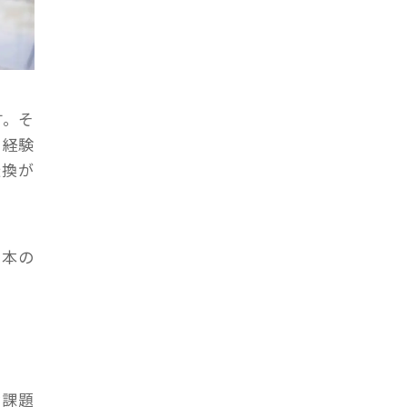
す。そ
。経験
転換が
日本の
な課題