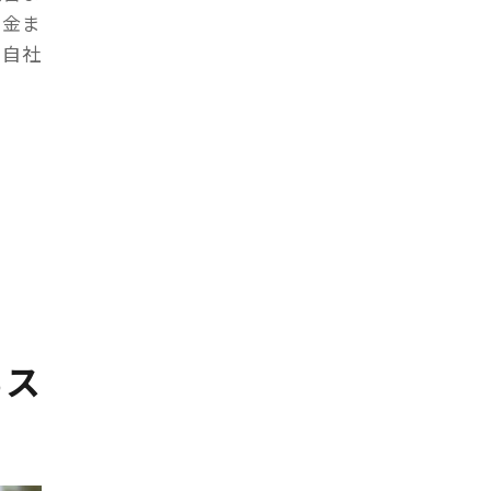
助金ま
、自社
るス