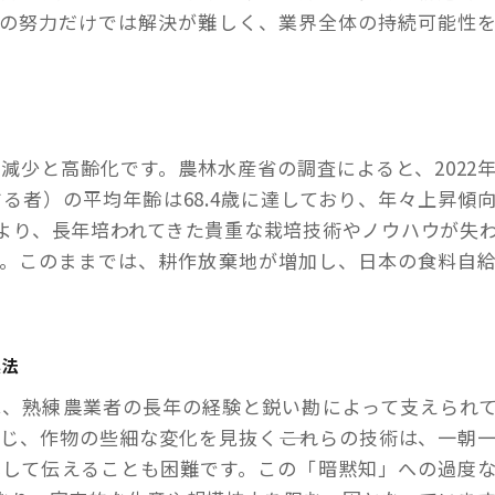
家の努力だけでは解決が難しく、業界全体の持続可能性
減少と高齢化です。農林水産省の調査によると、2022
る者）の平均年齢は68.4歳に達しており、年々上昇傾
より、長年培われてきた貴重な栽培技術やノウハウが失
す。このままでは、耕作放棄地が増加し、日本の食料自
農法
は、熟練農業者の長年の経験と鋭い勘によって支えられ
じ、作物の些細な変化を見抜く――これらの技術は、一朝
化して伝えることも困難です。この「暗黙知」への過度