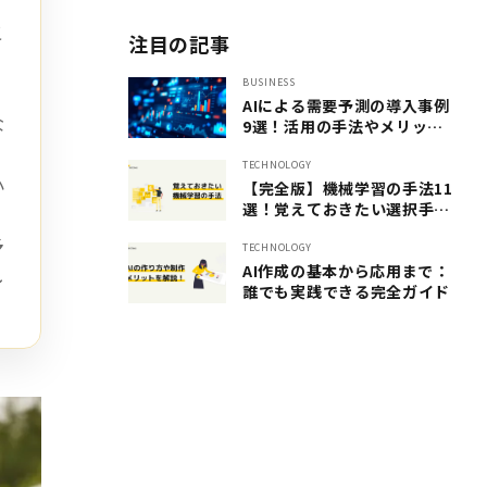
こ
注目の記事
BUSINESS
、
AIによる需要予測の導入事例
な
9選！活用の手法やメリット
も紹介
TECHNOLOGY
小
【完全版】機械学習の手法11
選！覚えておきたい選択手法
を一挙ご紹介します
予
TECHNOLOGY
AI作成の基本から応用まで：
し
誰でも実践できる完全ガイド