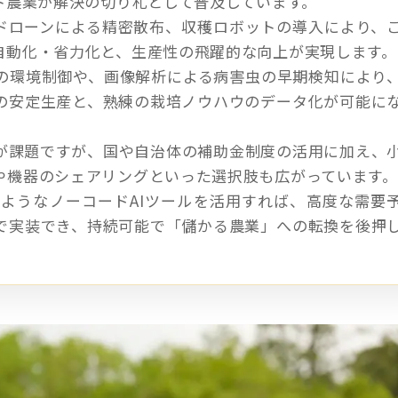
ト農業が解決の切り札として普及しています。
やドローンによる精密散布、収穫ロボットの導入により、
自動化・省力化と、生産性の飛躍的な向上が実現します。
の環境制御や、画像解析による病害虫の早期検知により
の安定生産と、熟練の栽培ノウハウのデータ化が可能に
壁が課題ですが、国や自治体の補助金制度の活用に加え、
や機器のシェアリングといった選択肢も広がっています。
のようなノーコードAIツールを活用すれば、高度な需要
で実装でき、持続可能で「儲かる農業」への転換を後押