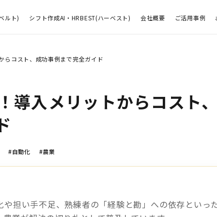
ベルト)
シフト作成AI・HRBEST(ハーベスト)
会社概要
ご活用事例
トからコスト、成功事例まで完全ガイド
新！導入メリットからコスト
ド
#自動化
#農業
化や担い手不足、熟練者の「経験と勘」への依存といっ