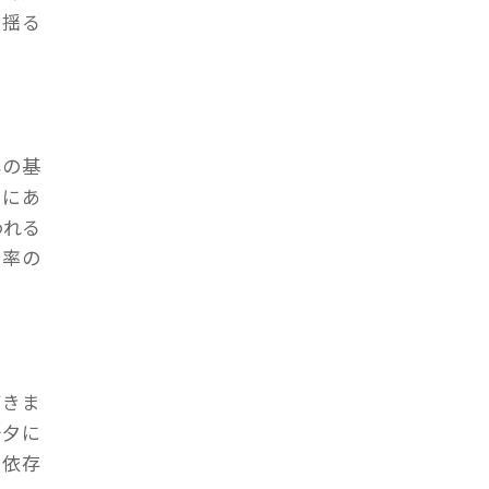
を揺る
年の基
向にあ
われる
給率の
てきま
一夕に
な依存