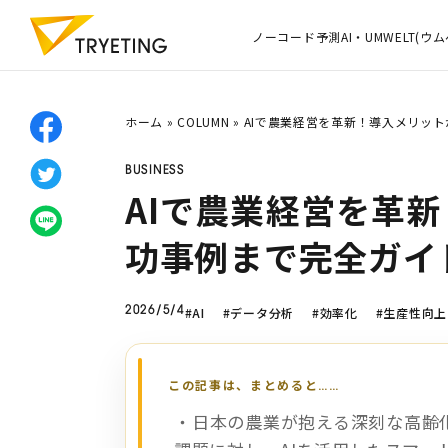
ノーコード予測AI・UMWELT(ウム
ホーム
»
COLUMN
»
AIで農業経営を革新！導入メリッ
BUSINESS
AIで農業経営を革
功事例まで完全ガイ
#AI
#データ分析
#効率化
#生産性向上
2026/5/4
・日本の農業が抱える深刻な高齢