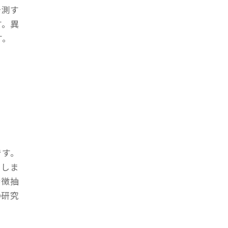
予測す
す。異
す。
です。
落しま
特徴抽
の研究