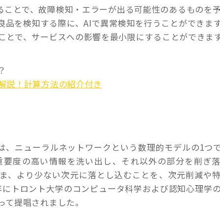
せることで、故障検知・エラーが出る可能性のあるものを
良品を検知する際に、AIで異常検知を行うことができま
ことで、サービスへの影響を最小限にすることができま
？
解説！計算方法の紹介付き
ー）とは、ニューラルネットワークという数理的モデルの1つ
重要度の高い情報を洗い出し、それ以外の部分を削ぎ
まま、より少ない次元に落とし込むことを、次元削減や
2006年にトロント大学のコンピュータ科学および認知心理学
って提唱されました。