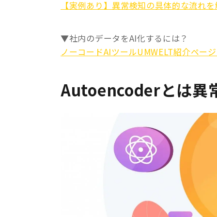
【実例あり】異常検知の具体的な流れを
▼社内のデータをAI化するには？
ノーコードAIツールUMWELT紹介ペー
Autoencoderと