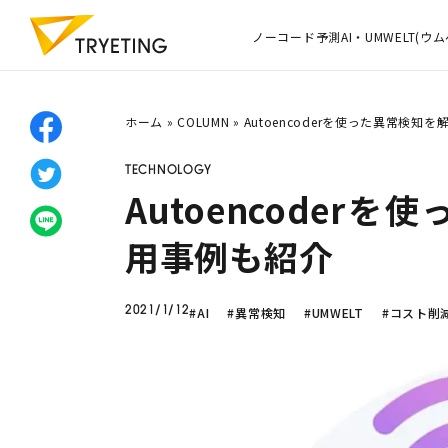
ノーコード予測AI・UMWELT(ウム
ホーム
»
COLUMN
»
Autoencoderを使った異常検
TECHNOLOGY
Autoencode
用事例も紹介
#AI
#異常検知
#UMWELT
#コスト削
2021/1/12