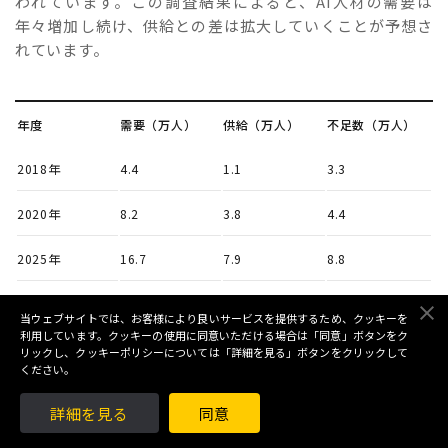
われています。この調査結果によると、AI人材の需要は
年々増加し続け、供給との差は拡大していくことが予想さ
れています。
年度
需要（万人）
供給（万人）
不足数（万人）
2018年
4.4
1.1
3.3
2020年
8.2
3.8
4.4
2025年
16.7
7.9
8.8
2030年
24.3
12.0
12.3
当ウェブサイトでは、お客様により良いサービスを提供するため、クッキーを
利用しています。クッキーの使用に同意いただける場合は「同意」ボタンをク
リックし、クッキーポリシーについては「詳細を見る」ボタンをクリックして
ください。
これらの数字から、AIエンジニアの需要は2030年まで継続
的に成長し、特に2025年以降は需要と供給のギャップが大
詳細を見る
同意
幅に拡大することが予想されます。この傾向は、AIエンジ