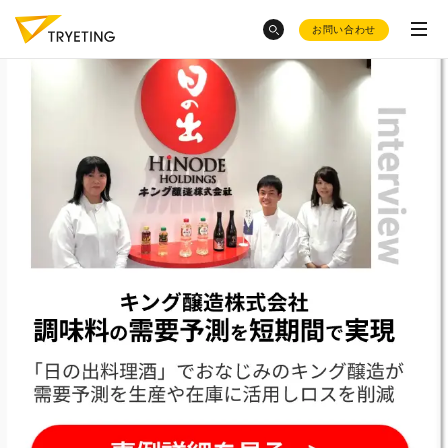
お問い合わせ
category
トピックスから探す
ノーコード予測AI・UMWELT(ウムベルト)
とんかつ屋さん
での売上予測
シフト作成AI・HRBEST(ハーベスト)
会社概要
AIによる
需要予測8選
シフト作成を自動化
したい
ご活用事例
お菓子
の需要予測
お役立ち資料集
イールドマネジメント
をした
AI活用の
現場のホンネ
採用情報
い
福祉・仮設レンタル
の在庫適正化が
product
したい