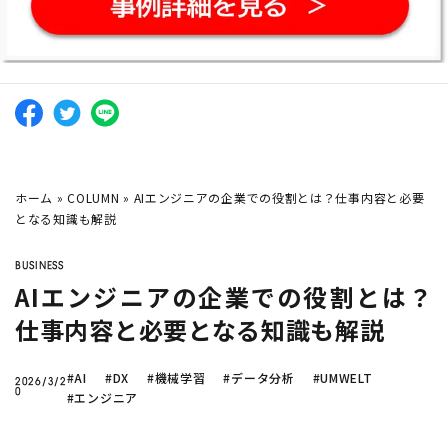
company
ノーコード
で業務効率化？
トラック物流改善
へのAI活用
化粧品大手・
オルビス社
のAI活用
Twitter
Facebook
ノーコードで予測業務
を簡単
介護現場
でのシフト作成っ
にできる？
て？
混載物流事業での
物量予測
がしたい
ホーム
»
COLUMN
»
AIエンジニアの企業での役割とは？仕事内容と必要
となる知識も解説
AI
需要予測
シフト作成
DX
生産管理
データ分析
業務効率化
機械学習
在庫管理
BIツール
BUSINESS
AIエンジニアの企業での役割とは？
仕事内容と必要となる知識も解説
CLOSE
#AI
#DX
#機械学習
#データ分析
#UMWELT
2026/3/2
0
#エンジニア