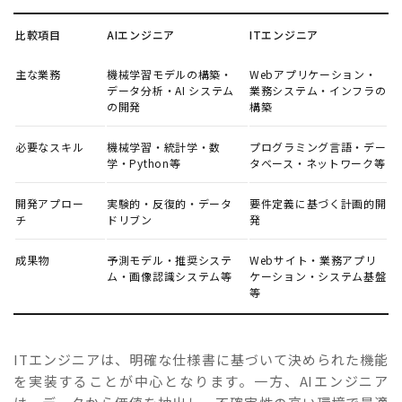
比較項目
AIエンジニア
ITエンジニア
主な業務
機械学習モデルの構築・
Webアプリケーション・
データ分析・AI システム
業務システム・インフラの
の開発
構築
必要なスキル
機械学習・統計学・数
プログラミング言語・デー
学・Python等
タベース・ネットワーク等
開発アプロー
実験的・反復的・データ
要件定義に基づく計画的開
チ
ドリブン
発
成果物
予測モデル・推奨システ
Webサイト・業務アプリ
ム・画像認識システム等
ケーション・システム基盤
等
ITエンジニアは、明確な仕様書に基づいて決められた機能
を実装することが中心となります。一方、AIエンジニア