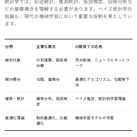
統計学では、記述統計、推測統計、仮説検定、回帰分析な
どの基礎概念を理解する必要があります。ベイズ統計学の
知識も、現代の機械学習において重要な役割を果たしてい
ます。
分野
主要な概念
AI開発での応用
線形代数
行列演算、固有値
次元削減、ニューラルネットワ
分解
ーク
微分積分
勾配、偏微分
最適化アルゴリズム、勾配降下
法
確率・統計
確率分布、仮説検
ベイズ推定、統計的学習理論
定
最適化理論
制約最適化、凸最
機械学習モデルの学習
適化