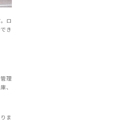
す。ロ
待でき
を管理
在庫、
ありま