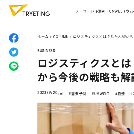
ノーコード予測AI・UMWELT(ウム
ホーム
»
COLUMN
»
ロジスティクスとは？兵たん術から
BUSINESS
ロジスティクスとは
から今後の戦略も解
#AI
#需要予測
#UMWELT
#物流
#
2023/9/20