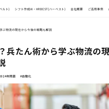
ベルト)
シフト作成AI・HRBEST(ハーベスト)
会社概要
ご活用事例
学ぶ物流の現在から今後の戦略も解説
？兵たん術から学ぶ物流の
説
2024年問題
#自動化