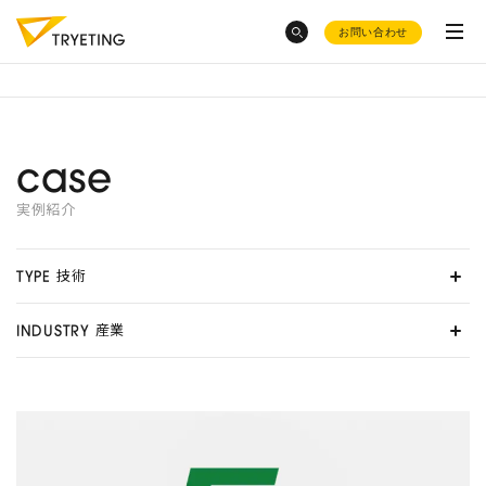
お問い合わせ
category
トピックスから探す
case
ノーコード予測AI・UMWELT(ウムベルト)
実例紹介
豊田合成
でのAI活用
シフト作成AI・HRBEST(ハーベスト)
会社概要
イールドマネジメント
をした
AIで売上予測
はどうやる
技術
TYPE
い
の？
ご活用事例
レンタル数予測
産業
の成功事例は？
お役立ち資料集
INDUSTRY
採用情報
変形労働時間制
とシフト制の
AIによる
需要予測8選
違い
product
AI活用に
補助金
も使えるの？