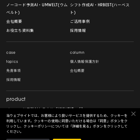
ノーコード予測AI・UMWELT(ウム
シフト作成AI・HRBEST(ハーベス
ベルト)
ト)
会社概要
ご活用事例
お役立ち資料集
採用情報
case
column
topics
個人情報保護方針
免責事項
会社概要
採用情報
product
ノーコード予測AIクラウド「UMWELT」
当ウェブサイトでは、お客様により良いサービスを提供するため、クッキーを
シフト自動作成AIクラウド「HRBEST」
利用しています。クッキーの使用に同意いただける場合は「同意」ボタンをク
リックし、クッキーポリシーについては「詳細を見る」ボタンをクリックして
ください。