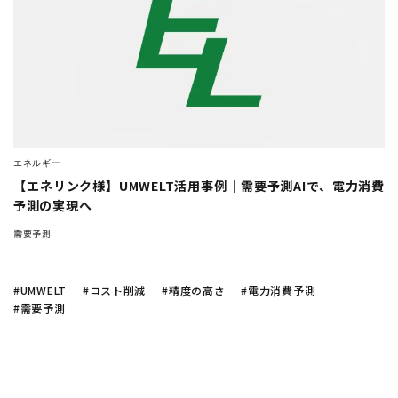
company
ノーコードで予測業務
を簡単
シフト作成を自動化
したい
にできる？
東急不動産
のDX事例が知りたい
Twitter
Facebook
トラック物流改善
へのAI活用
AI活用の
現場のホンネ
化粧品大手・
オルビス社
のAI活用
エネルギー
【エネリンク様】UMWELT活用事例｜需要予測AIで、電力消費
予測の実現へ
AI
需要予測
シフト作成
DX
生産管理
データ分析
業務効率化
機械学習
在庫管理
BIツール
需要予測
CLOSE
#UMWELT
#コスト削減
#精度の高さ
#電力消費予測
#需要予測