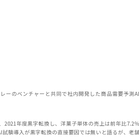
レーのベンチャーと共同で社内開発した商品需要予測A
2021年度黒字転換し、洋菓子単体の売上は前年比7.2
報はAI試験導入が黒字転換の直接要因では無いと語るが、老