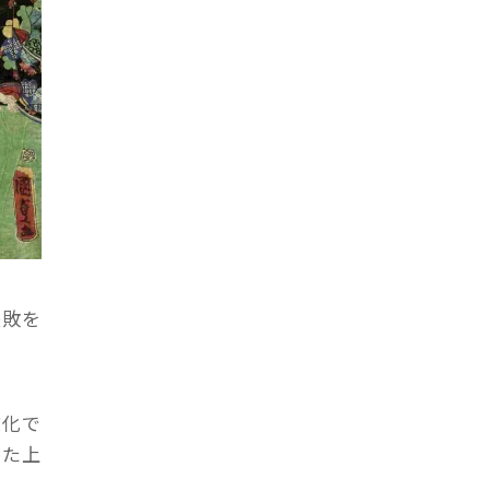
失敗を
文化で
った上