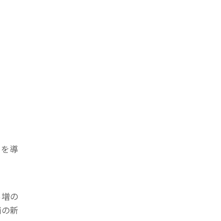
Iを導
％増の
舗の新