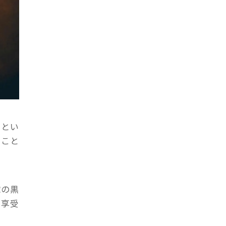
たとい
ること
球の黒
を享受