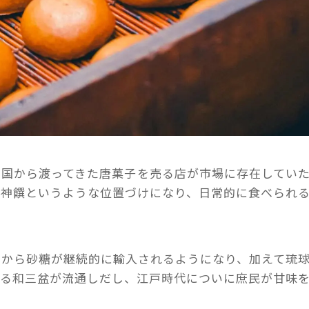
中国から渡ってきた唐菓子を売る店が市場に存在してい
る神饌というような位置づけになり、日常的に食べられ
どから砂糖が継続的に輸入されるようになり、加えて琉
ある和三盆が流通しだし、江戸時代についに庶民が甘味