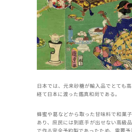
日本では、元来砂糖が輸入品でとても
経て日本に渡った鑑真和尚である。
蜂蜜や葛などから取った甘味料で和菓
あり、庶民には到底手が出せない高級
で作る完全予約製であったため、需要予