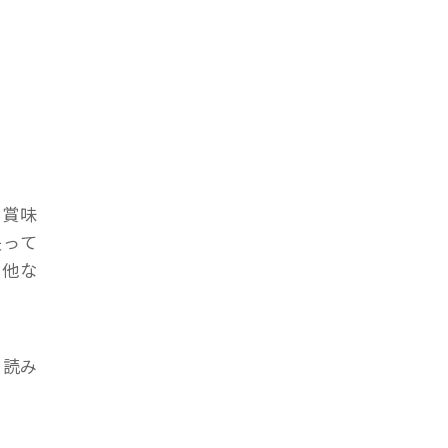
。賞味
失って
に他な
を読み