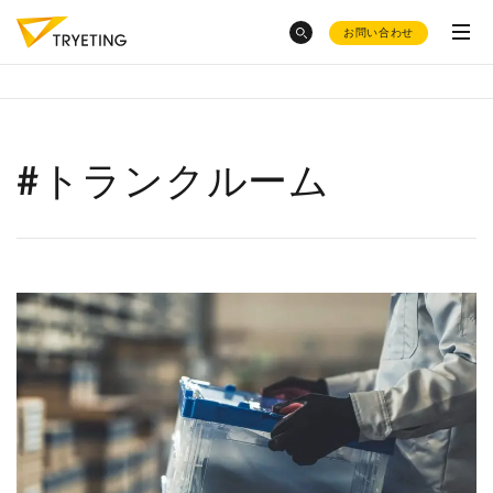
お問い合わせ
category
トピックスから探す
#トランクルーム
ノーコード予測AI・UMWELT(ウムベルト)
化粧品大手・
オルビス社
のAI活用
シフト作成AI・HRBEST(ハーベスト)
会社概要
AIで売上予測
はどうやる
介護現場
でのシフト作成っ
の？
て？
ご活用事例
東急不動産
のDX事例が知りたい
お役立ち資料集
採用情報
ノーコード
で業務効率化？
AIによる
需要予測8選
福祉・仮設レンタル
の在庫適正化が
product
したい