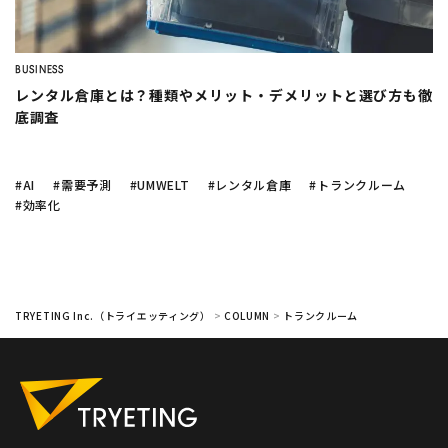
company
ノーコードで予測業務
を簡単
イールドマネジメント
をした
にできる？
い
Twitter
Facebook
フードロス削減
に効く需要予測っ
BUSINESS
レンタル倉庫とは？種類やメリット・デメリットと選び方も徹
て？
底調査
変形労働時間制
とシフト制の
トラック物流改善
へのAI活用
違い
#AI
#需要予測
#UMWELT
#レンタル倉庫
#トランクルーム
AI活用に
補助金
も使えるの？
#効率化
AI
需要予測
シフト作成
DX
生産管理
データ分析
業務効率化
機械学習
在庫管理
BIツール
TRYETING Inc.（トライエッティング）
>
COLUMN
>
トランクルーム
CLOSE