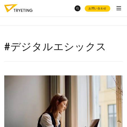
お問い合わせ
category
トピックスから探す
#デジタルエシックス
ノーコード予測AI・UMWELT(ウムベルト)
東急不動産
のDX事例が知りたい
シフト作成AI・HRBEST(ハーベスト)
会社概要
変形労働時間制
とシフト制の
トラック物流改善
へのAI活用
違い
ご活用事例
化粧品大手・
オルビス社
のAI活用
お役立ち資料集
採用情報
AI活用の
現場のホンネ
AIによる
需要予測8選
AI活用に
補助金
も使えるの？
product
イールドマネジメント
をした
AIで売上予測
はどうやる