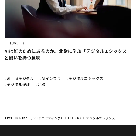
company
い
の？
豊田合成
でのAI活用
Twitter
Facebook
シフト作成を自動化
したい
介護現場
でのシフト作成っ
て？
PHILOSOPHY
フードロス削減
に効く需要予測っ
AIは誰のためにあるのか。北欧に学ぶ「デジタルエシックス」
て？
と問いを持つ意味
#AI
#デジタル
#AIインフラ
#デジタルエシックス
AI
需要予測
シフト作成
DX
生産管理
データ分析
#デジタル倫理
#北欧
業務効率化
機械学習
在庫管理
BIツール
CLOSE
TRYETING Inc.（トライエッティング）
>
COLUMN
>
デジタルエシックス