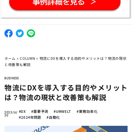
company
イールドマネジメント
をした
シフト作成を自動化
したい
い
Twitter
Facebook
豊田合成
でのAI活用
トラック物流改善
へのAI活用
ノーコード
で業務効率化？
とんかつ屋さん
での売上予測
ホーム
»
COLUMN
»
物流にDXを導入する目的やメリットは？物流の現状
と改善策も解説
AI
需要予測
シフト作成
DX
生産管理
データ分析
BUSINESS
業務効率化
機械学習
在庫管理
BIツール
物流にDXを導入する目的やメリット
は？物流の現状と改善策も解説
CLOSE
#DX
#需要予測
#UMWELT
#業務効率化
2023/6/
30
#2024年問題
#自動化