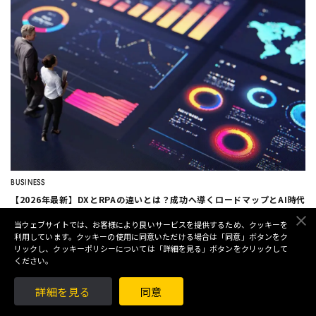
BUSINESS
【2026年最新】DXとRPAの違いとは？成功へ導くロードマップとAI時代
の活用戦略
当ウェブサイトでは、お客様により良いサービスを提供するため、クッキーを
2026/7/28
利用しています。クッキーの使用に同意いただける場合は「同意」ボタンをク
リックし、クッキーポリシーについては「詳細を見る」ボタンをクリックして
ください。
詳細を見る
同意