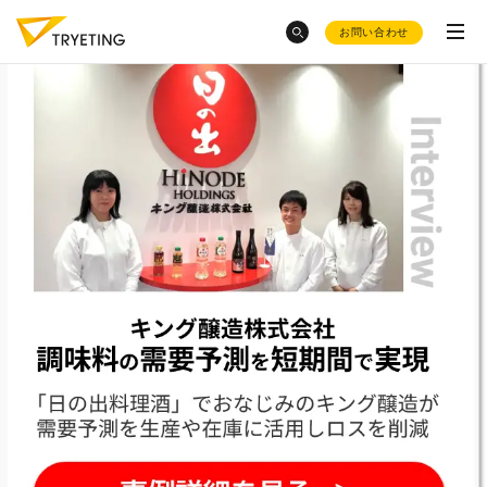
お問い合わせ
category
トピックスから探す
ノーコード予測AI・UMWELT(ウムベルト)
混載物流事業での
物量予測
がしたい
シフト作成AI・HRBEST(ハーベスト)
会社概要
ノーコードで予測業務
を簡単
AI活用の
現場のホンネ
にできる？
ご活用事例
レンタル数予測
の成功事例は？
お役立ち資料集
採用情報
AIによる
需要予測8選
AIで売上予測
はどうやる
の？
product
フードロス削減
に効く需要予測っ
て？