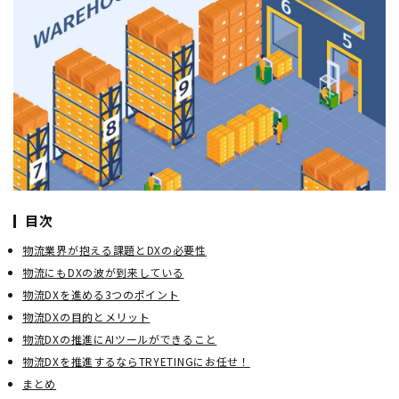
目次
物流業界が抱える課題とDXの必要性
物流にもDXの波が到来している
物流DXを進める3つのポイント
物流DXの目的とメリット
物流DXの推進にAIツールができること
物流DXを推進するならTRYETINGにお任せ！
まとめ