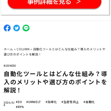
company
フードロス削減
に効く需要予測って？
Twitter
Facebook
シフト作成を自動化
したい
イールドマネジメント
をし
AI活用に
補助金
も使えるの？
AI
需要予測
シフト作成
DX
生産管理
データ分析
業務効
ホーム
»
COLUMN
»
自動化ツールとはどんな仕組み？導入のメリットや
選び方のポイントを解説！
機械学習
在庫管理
BIツール
BUSINESS
自動化ツールとはどんな仕組み？導
CLOSE
入のメリットや選び方のポイントを
解説！
#DX
#UMWELT
#効率化
#生産性向上
#自動化
2026/5/
8
#RPA