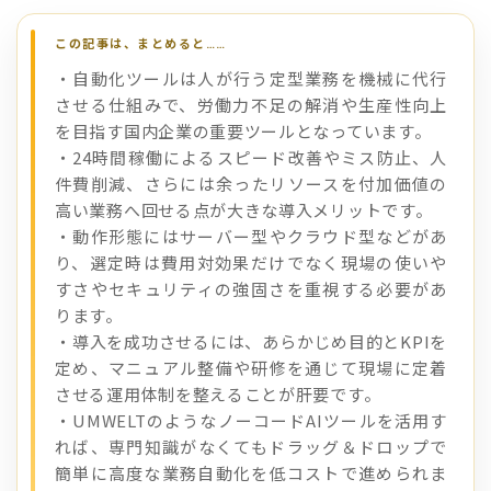
・自動化ツールは人が行う定型業務を機械に代行
させる仕組みで、労働力不足の解消や生産性向上
を目指す国内企業の重要ツールとなっています。
・24時間稼働によるスピード改善やミス防止、人
件費削減、さらには余ったリソースを付加価値の
高い業務へ回せる点が大きな導入メリットです。
・動作形態にはサーバー型やクラウド型などがあ
り、選定時は費用対効果だけでなく現場の使いや
すさやセキュリティの強固さを重視する必要があ
ります。
・導入を成功させるには、あらかじめ目的とKPIを
定め、マニュアル整備や研修を通じて現場に定着
させる運用体制を整えることが肝要です。
・UMWELTのようなノーコードAIツールを活用す
れば、専門知識がなくてもドラッグ＆ドロップで
簡単に高度な業務自動化を低コストで進められま