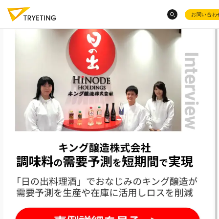
お問い合わ
category
トピックスから探す
ノーコード予測AI・UMWELT(ウムベルト)
混載物流事業での
物量予測
がしたい
シフト作成AI・HRBEST(ハーベスト)
会社概要
トラック物流改善
へのAI活用
介護現場
でのシフト作成っ
ご活用事例
化粧品大手・
オルビス社
のAI活用
お役立ち資料集
ノーコード
で業務効率化？
ノーコードで予測業務
を簡
採用情報
きる？
レンタル数予測
の成功事例は？
product
AI活用の
現場のホンネ
AIで売上予測
はどうやるの