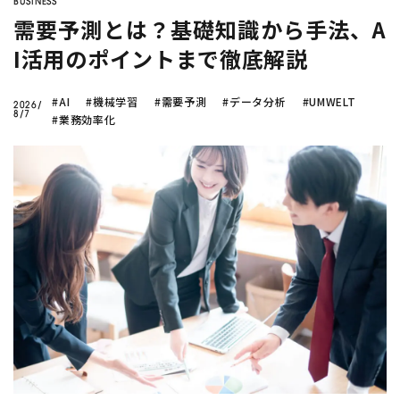
BUSINESS
需要予測とは？基礎知識から手法、A
I活用のポイントまで徹底解説
#AI
#機械学習
#需要予測
#データ分析
#UMWELT
2026/
8/7
#業務効率化