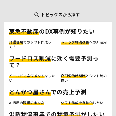
トピックスから探す
東急不動産
のDX事例が知りたい
介護現場
でのシフト作成っ
トラック物流改善
へのAI活用
て？
フードロス削減
に効く需要予測っ
て？
イールドマネジメント
をした
変形労働時間制
とシフト制の
い
違い
とんかつ屋さん
での売上予測
AI活用の
現場のホンネ
シフト作成を自動化
したい
混載物流事業での
物量予測
がしたい