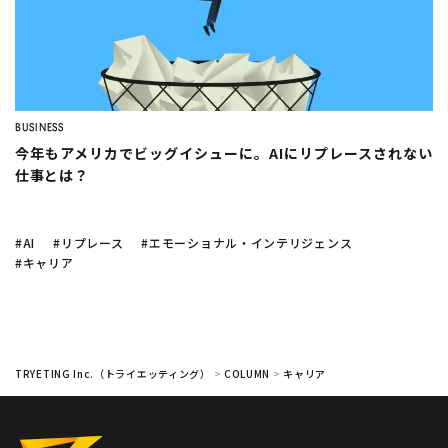
company
AIで売上予測
はどうやる
AI活用の
現場のホンネ
の？
レンタル数予測
の成功事例は？
Twitter
Facebook
AIによる
需要予測8選
変形労働時間制
とシフト制の
違い
BUSINESS
今年もアメリカでビッグイシューに。AIにリプレースされない
豊田合成
でのAI活用
仕事とは？
#AI
#リプレース
#エモーショナル・インテリジェンス
AI
需要予測
シフト作成
DX
生産管理
データ分析
#キャリア
業務効率化
機械学習
在庫管理
BIツール
CLOSE
TRYETING Inc.（トライエッティング）
>
COLUMN
>
キャリア