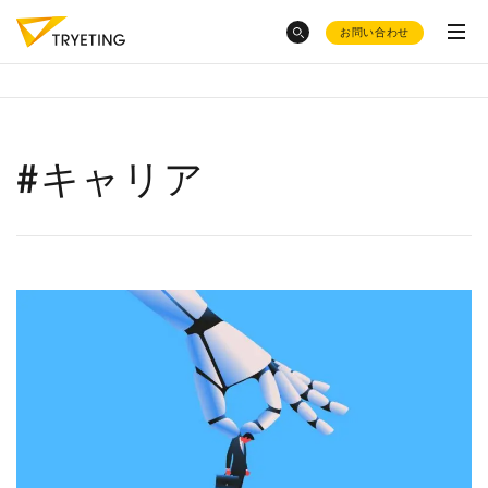
お問い合わせ
category
トピックスから探す
#キャリア
ノーコード予測AI・UMWELT(ウムベルト)
化粧品大手・
オルビス社
のAI活用
シフト作成AI・HRBEST(ハーベスト)
会社概要
トラック物流改善
へのAI活用
ノーコードで予測業務
を簡単
にできる？
ご活用事例
とんかつ屋さん
での売上予測
お役立ち資料集
採用情報
ノーコード
で業務効率化？
介護現場
でのシフト作成っ
て？
product
お菓子
の需要予測