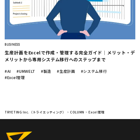
company
シフト作成を自動化
したい
ノーコードで予測業務
を簡単
にできる？
フードロス削減
に効く需要予測っ
Twitter
Facebook
て？
トラック物流改善
へのAI活用
変形労働時間制
とシフト制の
BUSINESS
違い
生産計画をExcelで作成・管理する完全ガイド｜メリット・デ
メリットから専用システム移行へのステップまで
化粧品大手・
オルビス社
のAI活用
#AI
#UMWELT
#製造
#生産計画
#システム移行
#Excel管理
AI
需要予測
シフト作成
DX
生産管理
データ分析
業務効率化
機械学習
在庫管理
BIツール
TRYETING Inc.（トライエッティング）
>
COLUMN
>
Excel管理
CLOSE