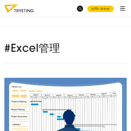
お問い合わせ
category
トピックスから探す
#Excel管理
ノーコード予測AI・UMWELT(ウムベルト)
東急不動産
のDX事例が知りたい
シフト作成AI・HRBEST(ハーベスト)
会社概要
AIで売上予測
はどうやる
ノーコード
で業務効率化？
の？
ご活用事例
混載物流事業での
物量予測
がしたい
お役立ち資料集
採用情報
イールドマネジメント
をした
介護現場
でのシフト作成っ
い
て？
product
お菓子
の需要予測