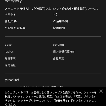
category
ノーコード予測AI・UMWELT(ウム
シフト作成AI・HRBEST(ハーベス
ベルト)
ト)
会社概要
ご活用事例
お役立ち資料集
採用情報
case
column
topics
個人情報保護方針
免責事項
会社概要
採用情報
product
ノーコード予測AIクラウド「UMWELT」
当ウェブサイトでは、お客様により良いサービスを提供するため、クッキーを
シフト自動作成AIクラウド「HRBEST」
利用しています。クッキーの使用に同意いただける場合は「同意」ボタンをク
リックし、クッキーポリシーについては「詳細を見る」ボタンをクリックして
ください。