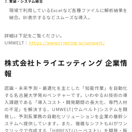
実装・システム結合
現場で利用しているExcelなど各種ファイルに解析結果を
結合。BI表示するなどスムーズな導入。
詳細は下記をご覧ください。
UMWELT：
https://www.tryeting.jp/umwelt/
株式会社トライエッティング 企業情
報
認識・未来予測・最適化を主とした「知能作業」を自動化
する名古屋大学発AIベンチャーです。いわゆるAI技術の導
入課題である「導入コスト・開発期間の長大化、専門人材
の不足」を解決する、UMWELT(ウムベルト)システムを開
発し、予測系業務の自動化ソリューションを企業の基幹シ
ステムへ提供しています。また、複雑なシフトもAIがワン
クリックで作成する「HRBEST(ハーベスト)」を開発・販