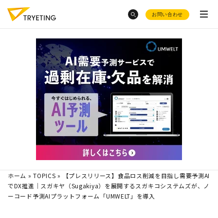
お問い合わせ
category
トピックスから探す
ノーコード予測AI・UMWELT(ウムベルト)
フードロス削減
に効く需要予測っ
シフト作成AI・HRBEST(ハーベスト)
て？
会社概要
ノーコード
ご活用事例
で業務効率化？
AI活用の
現場のホンネ
お役立ち資料集
とんかつ屋さん
での売上予測
採用情報
ノーコードで予測業務
を簡単
変形労働時間制
とシフト制の
ホーム
»
TOPICS
»
【プレスリリース】食品ロス削減を目指し需要予測AI
にできる？
違い
でDX推進｜スガキヤ（Sugakiya）を展開するスガキコシステムズが、ノ
product
ーコード予測AIプラットフォーム「UMWELT」を導入
豊田合成
でのAI活用