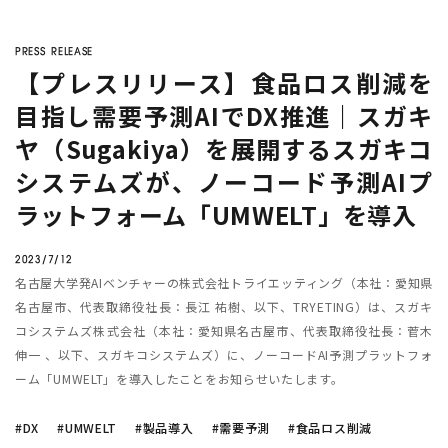
company
AIで売上予測
はどうやる
シフト作成を自動化
したい
の？
PRESS RELEASE
Twitter
Facebook
福祉・仮設レンタル
の在庫適正化が
【プレスリリース】食品ロス削減を
したい
目指し需要予測AIでDX推進｜スガキ
ヤ（Sugakiya）を展開するスガキコ
トラック物流改善
へのAI活用
介護現場
でのシフト作成っ
て？
システムズが、ノーコード予測AIプ
東急不動産
のDX事例が知りたい
ラットフォーム「UMWELT」を導入
2023/7/12
名古屋大学発AIベンチャーの株式会社トライエッティング（本社：愛知県
AI
需要予測
シフト作成
DX
生産管理
データ分析
名古屋市、代表取締役社長：長江 祐樹、以下、TRYETING）は、スガキ
業務効率化
機械学習
在庫管理
BIツール
コシステムズ株式会社（本社：愛知県名古屋市、代表取締役社長：菅木
伸一 、以下、スガキコシステムズ）に、ノーコードAI予測プラットフォ
CLOSE
ーム「UMWELT」を導入したことをお知らせいたします。
#DX
#UMWELT
#製品導入
#需要予測
#食品ロス削減